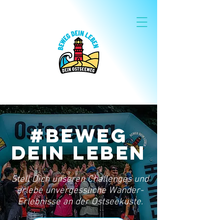
#Beweg
Dein Leben
Stell Dich unseren Challenges und
erlebe unvergessliche Wander-
Erlebnisse an der Ostseeküste.