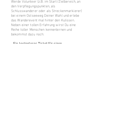
Werde Volunteer (z.B. im Start/Zielbereich, an
den Verpflegungspunkten, als
Schlusswanderer oder als Streckenmarkierer)
bei einem Ostseeweg Deiner Wahl und erlebe
das Wanderevent mal hinter den Kulissen.
Neben einer tollen Erfahrung wirst Du eine
Reihe toller Menschen kennenlernen und
bekommst dazu noch:
- Ein kostenloses Ticket für einen
Ostseeweg Deiner Wahl
- Kostenlose Verpflegung
- Merch-Paket
- Anerkennung, Dankbarkeit und eine
unvergessliche Erfahrung!
- Melde dich gerne bei uns!
Volunteer werden