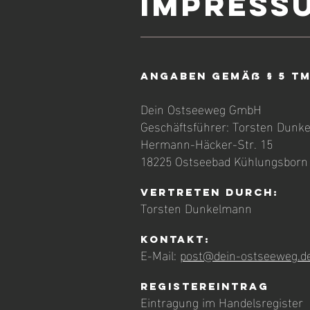
IMPRESS
Angaben gemäß § 5 T
Dein Ostseeweg GmbH
Geschäftsführer: Torsten Dunk
Hermann-Häcker-Str. 15
18225 Ostseebad Kühlungsborn
Vertreten durch:
Torsten Dunkelmann
Kontakt:
E-Mail:
post@dein-ostseeweg.
Registereintrag
Eintragung im Handelsregister