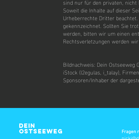
sind nur für den privaten, nich
Soweit die Inhalte auf dieser Se
Urheberrechte Dritter beachtet.
gekennzeichnet. Sollten Sie tr
werden, bitten wir um einen e
Rechtsverletzungen werden wir 
Bildnachweis: Dein Ostseeweg 
iStock (l2egulas, i_talay), Fir
Sponsoren/Inhaber der dargeste
Dein
Ostseeweg
Fragen r
nicki@d