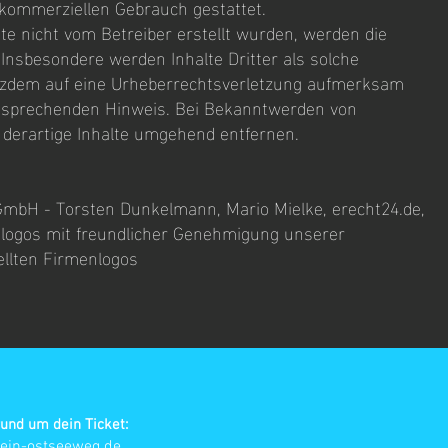
t kommerziellen Gebrauch gestattet.
ite nicht vom Betreiber erstellt wurden, werden die
 Insbesondere werden Inhalte Dritter als solche
otzdem auf eine Urheberrechtsverletzung aufmerksam
ntsprechenden Hinweis. Bei Bekanntwerden von
derartige Inhalte umgehend entfernen.
GmbH - Torsten Dunkelmann, Mario Mielke, erecht24.de,
menlogos mit freundlicher Genehmigung unserer
llten Firmenlogos
und um dein Ticket:
ein-ostseeweg.de